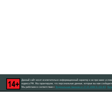
Данный сайт носит исключительно информационный характер и ни при каких услов
кодекса РФ. Мы гарантируем, что персональные данные, которые вы нам сообщаете
Мы работаем в соответствии с
Федеральным Законом от 27.07.2006 N 152-ФЗ
Пол