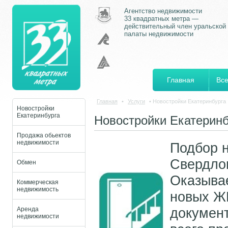
Агентство недвижимости
33 квадратных метра —
действительный член уральской
палаты недвижимости
Главная
Все
Главная
•
Услуги
•
Новостройки Екатеринбурга
Новостройки
Екатеринбурга
Новостройки Екатеринб
Продажа обьектов
недвижимости
Подбор н
Свердлов
Обмен
Оказывае
Коммерческая
недвижимость
новых Ж
документ
Аренда
недвижимости