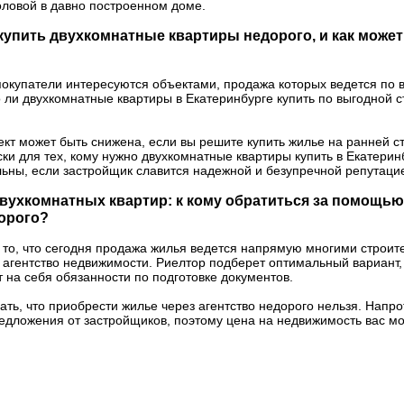
оловой в давно построенном доме.
купить двухкомнатные квартиры недорого, и как может
покупатели интересуются объектами, продажа которых ведется по 
 ли двухкомнатные квартиры в Екатеринбурге купить по выгодной ст
кт может быть снижена, если вы решите купить жилье на ранней ст
ски для тех, кому нужно двухкомнатные квартиры купить в Екатери
ьны, если застройщик славится надежной и безупречной репутаци
вухкомнатных квартир: к кому обратиться за помощью
орого?
 то, что сегодня продажа жилья ведется напрямую многими строи
 агентство недвижимости. Риелтор подберет оптимальный вариант, 
 на себя обязанности по подготовке документов.
ать, что приобрести жилье через агентство недорого нельзя. Напр
едложения от застройщиков, поэтому цена на недвижимость вас мо