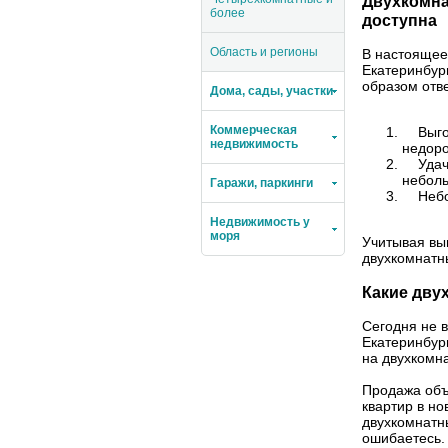
Двухкомна
более
доступна
Область и регионы
В настоящее
Екатеринбур
образом отв
Дома, сады, участки
Коммерческая
Выгодн
недвижимость
недоро
Удачны
неболь
Гаражи, паркинги
Неболь
Недвижимость у
моря
Учитывая вы
двухкомнатны
Какие дву
Сегодня не в
Екатеринбург
на двухкомна
Продажа объ
квартир в но
двухкомнатны
ошибаетесь. 