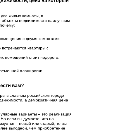
вижимости, цена на который
две жилых комнаты, в
ые объекты недвижимости наилучшим
 почему:
помещения с двумя комнатами
 встречаются квартиры с
х помещений стоит недорого.
овременной планировки
рести вам?
иры в славном российском городе
едвижимости, а демократичная цена
пулярные варианты – это реализация
 Но если вы думаете, что на
изуется – новый или старый, то вы
более выгодной, чем приобретение