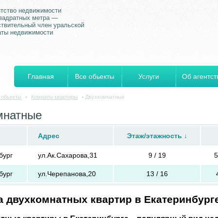
нтство недвижимости
квадратных метра —
ствительный член уральской
аты недвижимости
Главная
Все обьекты
Услуги
Об агентст
 обьекты
•
Комнаты квартиры
•
Двухкомнатные
мнатные
Адрес
Этаж/этажность
↓
бург
ул.Ак.Сахарова,31
9 / 19
5
бург
ул.Черепанова,20
13 / 16
 двухкомнатных квартир в Екатеринбург