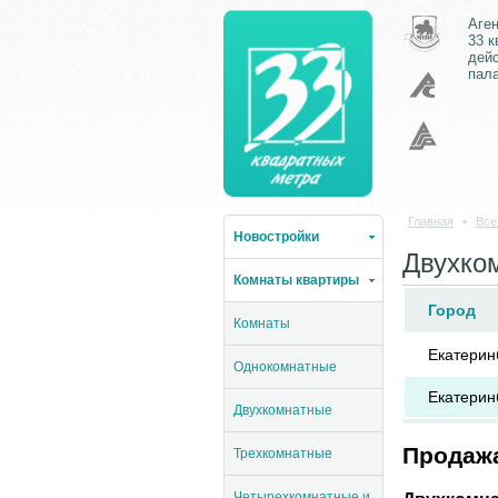
Аге
33 
дей
пал
Главная
•
Все
Новостройки
Двухко
Комнаты квартиры
Город
Комнаты
Екатерин
Однокомнатные
Екатерин
Двухкомнатные
Продажа
Трехкомнатные
Четырехкомнатные и