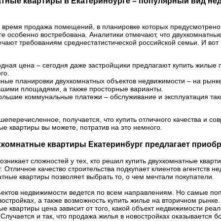
тные квартиры в Екатеринбурге – популярный вид нед
 время продажа помещений, в планировке которых предусмотрено 
ге особенно востребована. Аналитики отмечают, что двухкомнатн
ечают требованиям среднестатистической российской семьи. И вот
ая цена – сегодня даже застройщики предлагают купить жилые 
го.
е планировки двухкомнатных объектов недвижимости – на рынке
шими площадями, а также просторные варианты.
шие коммунальные платежи – обслуживание и эксплуатация таки
шеперечисленное, получается, что купить отличного качества и с
е квартиры вы можете, потратив на это немного.
хкомнатные квартиры Екатеринбург предлагает приоб
озникает сложностей у тех, кто решил купить двухкомнатные кварт
. Отличное качество строительства подкупает клиентов агентств н
тные квартиры позволяет выбрать то, о чем мечтали покупатели.
ектов недвижимости ведется по всем направлениям. Но самые по
востройках, а также возможность купить жилье на вторичном рынке.
е квартиры цена зависит от того, какой объект недвижимости реал
Случается и так, что продажа жилья в новостройках оказывается 