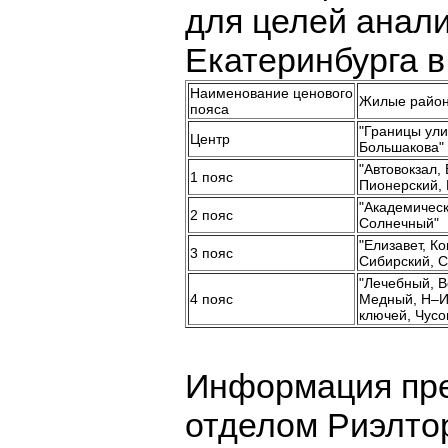
для целей анал
Екатеринбурга 
Наименование ценового
Жилые райо
пояса
"Границы ули
Центр
Большакова"
"Автовокзал,
1 пояс
Пионерский,
"Академическ
2 пояс
Солнечный"
"Елизавет, К
3 пояс
Сибирский, С
"Лечебный, В
4 пояс
Медный, Н–И
ключей, Чусо
Информация пре
отделом Риэлто