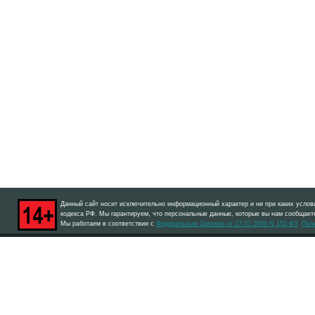
Данный сайт носит исключительно информационный характер и ни при каких услов
кодекса РФ. Мы гарантируем, что персональные данные, которые вы нам сообщаете
Мы работаем в соответствии с
Федеральным Законом от 27.07.2006 N 152-ФЗ
Пол