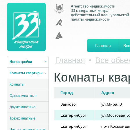
Агентство недвижимости
33 квадратных метра —
действительный член уральской
палаты недвижимости
Главная
Все
Главная
•
Все обье
Новостройки
Комнаты ква
Комнаты квартиры
Комнаты
Город
Адрес
Однокомнатные
Зайково
ул.Мира, 8
Двухкомнатные
Екатеринбург
ул.Мостовая 5
Трехкомнатные
Екатеринбург
пр-т Космонав
Четырехкомнатные и