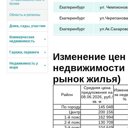
более
Екатеринбург
ул. Чемпионов
Область и регионы
Екатеринбург
ул.Черепанова
Дома, сады, участки
Екатеринбург
ул.Ак.Сахаров
Коммерческая
недвижимость
Гаражи, паркинги
Изменение цен
Недвижимость у
недвижимости 
моря
рынок жилья)
Средняя цена
Измен
предложения на
Район
за нед
08.06.2026, руб./
%
кв. м
По городу
145 048
Центр
200 156
1-й пояс
162 994
2-й пояс
130 708
3-й пояс
104 649