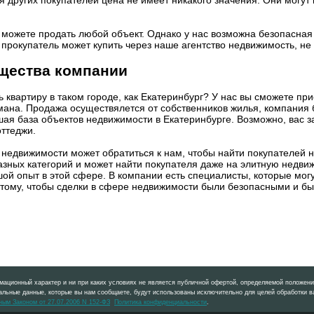
 можете продать любой объект. Однако у нас возможна безопасная
 прокупатель может купить через наше агентство недвижимость, н
щества компании
ь квартиру в таком городе, как Екатеринбург? У нас вы сможете пр
мана. Продажа осуществялется от собственников жилья, компания
шая база объектов недвижимости в Екатеринбурге. Возможно, вас з
оттеджи.
недвижимости может обратиться к нам, чтобы найти покупателей н
азных категорий и может найти покупателя даже на элитную недви
ой опыт в этой сфере. В компании есть специалисты, которые могу
 тому, чтобы сделки в сфере недвижимости были безопасными и б
ационный характер и ни при каких условиях не является публичной офертой, определяемой положения
альные данные, которые вы нам сообщаете, будут использованы исключительно для целей обработки ва
ым Законом от 27.07.2006 N 152-ФЗ
Политика конфиденциальности
.