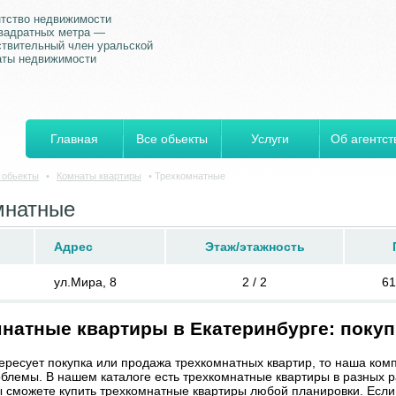
нтство недвижимости
квадратных метра —
ствительный член уральской
аты недвижимости
Главная
Все обьекты
Услуги
Об агентст
 обьекты
•
Комнаты квартиры
•
Трехкомнатные
мнатные
Адрес
Этаж/этажность
ул.Мира, 8
2 / 2
61
натные квартиры в Екатеринбурге: покуп
тересует покупка или продажа трехкомнатных квартир, то наша ко
блемы. В нашем каталоге есть трехкомнатные квартиры в разных р
ы сможете купить трехкомнатные квартиры любой планировки. Если