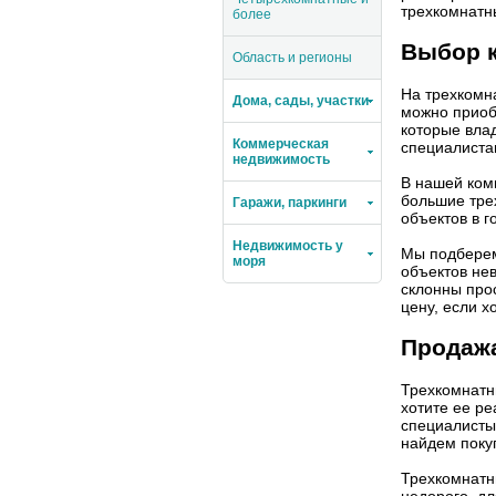
трехкомнатн
более
Выбор к
Область и регионы
На трехкомн
Дома, сады, участки
можно приоб
которые вла
Коммерческая
специалистам
недвижимость
В нашей ком
большие тре
Гаражи, паркинги
объектов в 
Недвижимость у
Мы подберем
моря
объектов не
склонны прос
цену, если х
Продаж
Трехкомнатны
хотите ее ре
специалисты
найдем поку
Трехкомнатн
недорого, дл