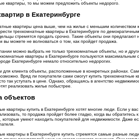
ые квартиры, то мы можем предложить объекты недорого.
вартир в Екатеринбурге
атные квартиры цена выше, чем на жилье с меньшим количеством к
рести трехкомнатные квартиры в Екатеринбурге по демократичным 
дельцы стремятся продать срочно. Такие объекты они предлагают 
 вы можете не волноваться о том, как пройдет продажа.
пании можно выбрать не только трехкомнатные объекты, но и друг
хкомнатные квартиры в Екатеринбурге пользуются максимальным 
городе Екатеринбурге немало относительно недорогих.
 для клиента объекты, расположенные в конкретных районах. Само
возможно. Вряд ли покупатели сами смогут купить трехкомнатные к
то так уступать в цене. Однако, обращаясь в агентство недвижимо
отят реализовать жилье побыстрее.
а объектов
е квартиры купить в Екатеринбурге хотят многие люди. Если у вас
ализовать, то продажа пройдет более гладко, когда вы обратитесь
, которые умеют находить покупателей для недвижимости. Даже ес
пателя.
ые квартиры в Екатеринбурге купить стремятся самые разные люди
я других покупателей цена не имеет никакого значения. Они могут