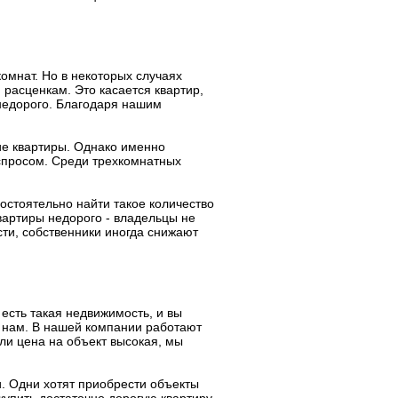
омнат. Но в некоторых случаях
расценкам. Это касается квартир,
недорого. Благодаря нашим
ие квартиры. Однако именно
спросом. Среди трехкомнатных
стоятельно найти такое количество
вартиры недорого - владельцы не
сти, собственники иногда снижают
 есть такая недвижимость, и вы
 к нам. В нашей компании работают
ли цена на объект высокая, мы
. Одни хотят приобрести объекты
 купить достаточно дорогую квартиру