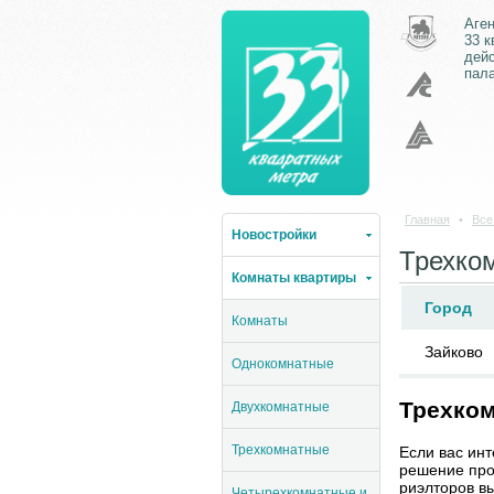
Аге
33 
дей
пал
Главная
•
Все
Новостройки
Трехко
Комнаты квартиры
Город
Комнаты
Зайково
Однокомнатные
Трехком
Двухкомнатные
Трехкомнатные
Если вас ин
решение про
риэлторов в
Четырехкомнатные и