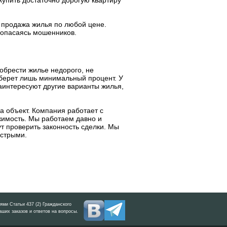
 продажа жилья по любой цене.
е опасаясь мошенников.
иобрести жилье недорого, не
 берет лишь минимальный процент. У
аинтересуют другие варианты жилья,
а объект. Компания работает с
жимость. Мы работаем давно и
т проверить законность сделки. Мы
ыстрыми.
ми Статьи 437 (2) Гражданского
ших заказов и ответов на вопросы.