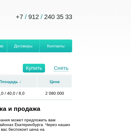
+7
/
912
/
240 35 33
ве
Договоры
Контакты
Купить
Снять
Площадь
↓
Цена
,0 / 40,0 / 8,0
2 080 000
ка и продажа
мпания может предложить вам
айонах Екатеринбурга. Через наших
 вас беспокоит цена на