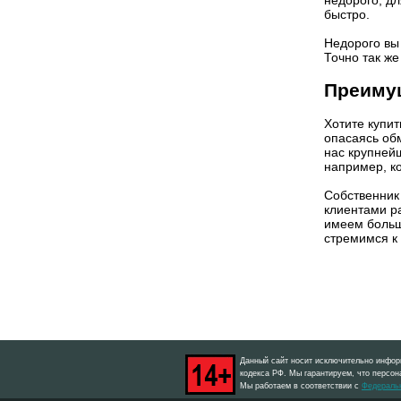
быстро.
Недорого вы
Точно так же
Преиму
Хотите купит
опасаясь об
нас крупней
например, к
Собственник 
клиентами р
имеем больш
стремимся к
Данный сайт носит исключительно информ
кодекса РФ. Мы гарантируем, что персон
Мы работаем в соответствии с
Федеральн