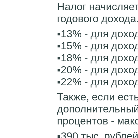
Налог начисляет
годового дохода
▪️13% - для дохо
▪️15% - для доход
▪️18% - для дохо
▪️20% - для дохо
▪️22% - для дохо
Также, если ест
дополнительный
процентов - мак
▪️390 тыс. рублей