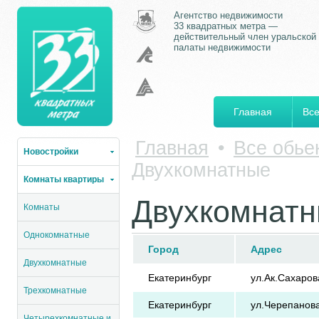
Агентство недвижимости
33 квадратных метра —
действительный член уральской
палаты недвижимости
Главная
Все
Главная
•
Все обье
Новостройки
Двухкомнатные
Комнаты квартиры
Двухкомнат
Комнаты
Однокомнатные
Город
Адрес
Двухкомнатные
Екатеринбург
ул.Ак.Сахаров
Трехкомнатные
Екатеринбург
ул.Черепанов
Четырехкомнатные и