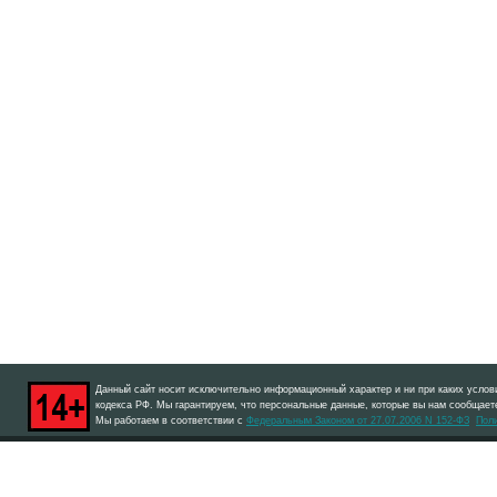
Данный сайт носит исключительно информационный характер и ни при каких услов
кодекса РФ. Мы гарантируем, что персональные данные, которые вы нам сообщаете
Мы работаем в соответствии с
Федеральным Законом от 27.07.2006 N 152-ФЗ
Пол