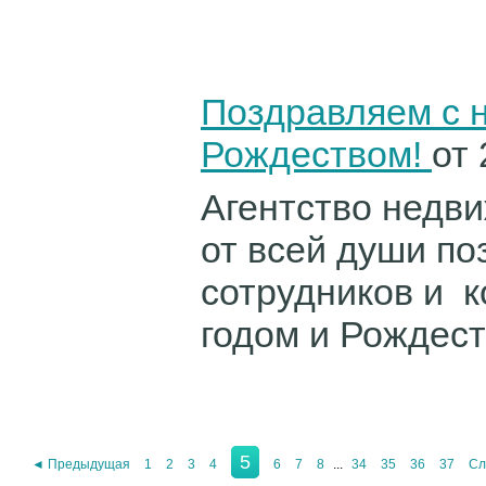
Поздравляем с 
Рождеством!
от 
Агентство недв
от всей души по
сотрудников и 
годом и Рождеств
5
◄ Предыдущая
1
2
3
4
6
7
8
...
34
35
36
37
Сл